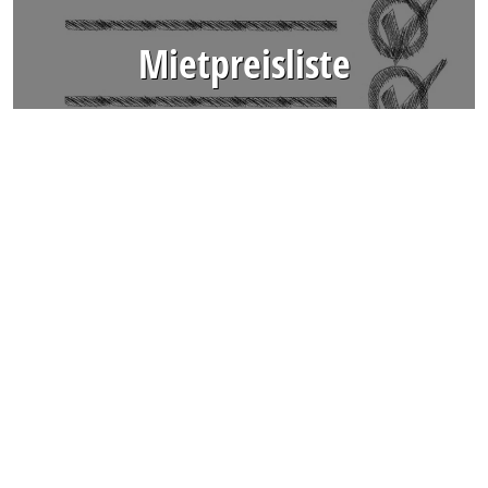
Mietpreisliste
Unsere Preise auf einen Blick
Mietpark
Abbruchroboter
Deutschlands größter Mietpark für
Brokk-Abbruchroboter und Zubehör.