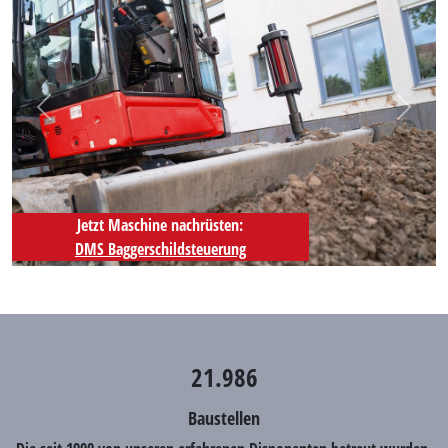
Zurück
Weiter
Jetzt Maschine nachrüsten:
DMS Baggerschildsteuerung
21.986
Baustellen