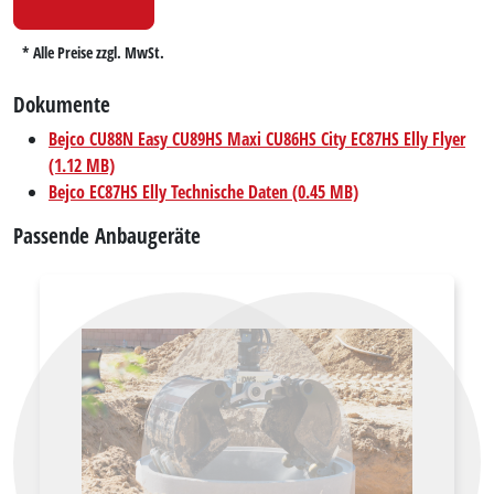
* Alle Preise zzgl. MwSt.
Dokumente
Bejco CU88N Easy CU89HS Maxi CU86HS City EC87HS Elly Flyer
(1.12 MB)
Bejco EC87HS Elly Technische Daten (0.45 MB)
Passende Anbaugeräte
Zurück
Vor