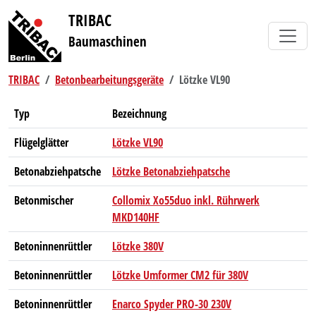
TRIBAC
Baumaschinen
TRIBAC
Betonbearbeitungsgeräte
Lötzke VL90
Typ
Bezeichnung
Flügelglätter
Lötzke VL90
Betonabziehpatsche
Lötzke Betonabziehpatsche
Betonmischer
Collomix Xo55duo inkl. Rührwerk
MKD140HF
Betoninnenrüttler
Lötzke 380V
Betoninnenrüttler
Lötzke Umformer CM2 für 380V
Betoninnenrüttler
Enarco Spyder PRO-30 230V