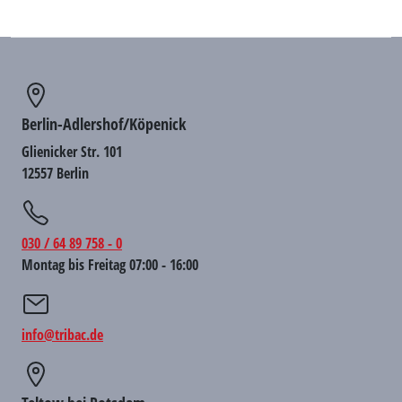
Berlin-Adlershof/Köpenick
Glienicker Str. 101
12557 Berlin
030 / 64 89 758 - 0
Montag bis Freitag 07:00 - 16:00
info@tribac.de